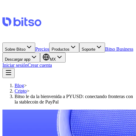
Precios
Bitso Business
Sobre Bitso
Productos
Soporte
Descargar app
MX
Iniciar sesión
Crear cuenta
Blog
>
Cripto
>
Bitso le da la bienvenida a PYUSD: conectando fronteras con
la stablecoin de PayPal