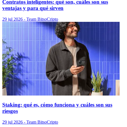
Contratos inteligentes: qué son, cuáles son sus
ventajas y para qué sirven
29 jul 2026
- Team Bitso
Cripto
Staking: qué es, cómo funciona y cuáles son sus
riesgos
29 jul 2026
- Team Bitso
Cripto