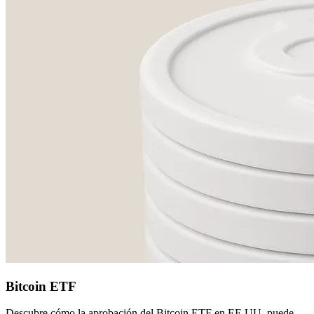
Bitcoin ETF
Descubre cómo la aprobación del Bitcoin ETF en EE.UU. puede