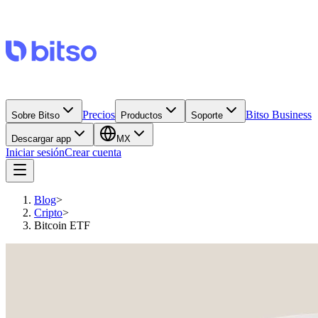
Precios
Bitso Business
Sobre Bitso
Productos
Soporte
Descargar app
MX
Iniciar sesión
Crear cuenta
Blog
>
Cripto
>
Bitcoin ETF