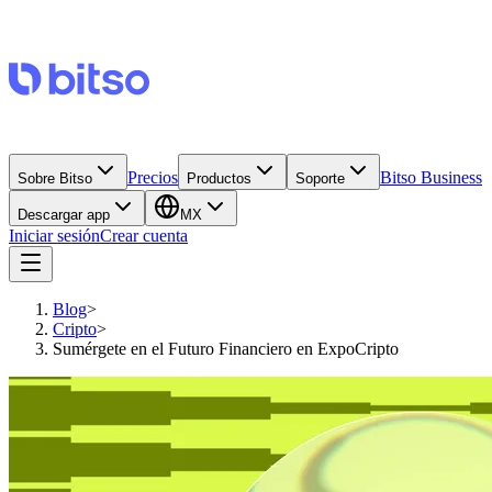
Precios
Bitso Business
Sobre Bitso
Productos
Soporte
Descargar app
MX
Iniciar sesión
Crear cuenta
Blog
>
Cripto
>
Sumérgete en el Futuro Financiero en ExpoCripto