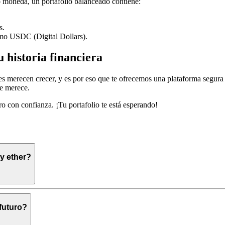
 o moneda, un portafolio balanceado contiene:
s.
mo USDC (Digital Dollars).
u historia financiera
s merecen crecer, y es por eso que te ofrecemos una plataforma segura 
se merece.
o con confianza. ¡Tu portafolio te está esperando!
 y ether?
futuro?