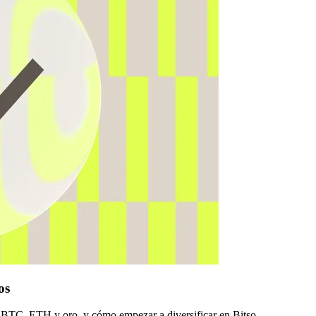
os
 BTC, ETH y oro, y cómo empezar a diversificar en Bitso.