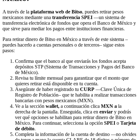
A través de la
plataforma web de Bitso
, puedes retirar pesos
mexicanos mediante una
transferencia SPEI
—un sistema de
transferencia electrónica de fondos que opera el Banco de México y
que sirve para mediar los pagos entre instituciones financieras.
Para retirar dinero de Bitso en México a través de este sistema –
puedes hacerlo a cuentas personales o de terceros– sigue estos
pasos:
Confirma que el banco al que enviarás los fondos acepta
depósitos STP (Sistema de Transacciones y Pagos del Banco
de México).
Revisa tu límite mensual para garantizar que el monto que
quieres retirar está disponible en tu cuenta.
Asegúrate de haber registrado tu
CURP
—Clave Única de
Registro de Población– que te habilita a realizar transacciones
bancarias con pesos mexicanos (MXN).
Ve a la sección
wallet,
a continuación clica
MXN a
la
derecha de la pantalla. Enseguida, clica en
enviar
y podrás
ver qué opciones se habilitan para retirar dinero de Bitso en
México. Para continuar, selecciona la opción
SPEI
o
Tarjeta
de débito
.
Completa la información de la cuenta de destino —no olvides
de tener a mano la cuenta CLABE de 18 dígitos o número de