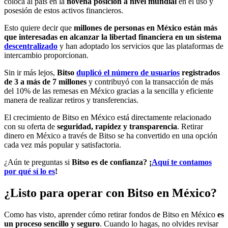
coloca al país en la
novena posición a nivel mundial
en el uso y
posesión de estos activos financieros.
Esto quiere decir que
millones de personas en México están más
que interesadas en alcanzar la libertad financiera en un sistema
descentralizado
y han adoptado los servicios que las plataformas de
intercambio proporcionan.
Sin ir más lejos,
Bitso
duplicó el número de usuarios
registrados
de 3 a más de 7 millones
y contribuyó con la transacción de más
del 10% de las remesas en México gracias a la sencilla y eficiente
manera de realizar retiros y transferencias.
El crecimiento de Bitso en México está directamente relacionado
con su oferta de
seguridad, rapidez y transparencia
. Retirar
dinero en México a través de Bitso se ha convertido en una opción
cada vez más popular y satisfactoria.
¿Aún te preguntas si
Bitso es de confianza? ¡
Aquí te contamos
por qué sí lo es
!
¿Listo para operar con Bitso en México?
Como has visto, aprender cómo retirar fondos de Bitso en México
es
un proceso
sencillo
y
seguro
. Cuando lo hagas, no olvides revisar