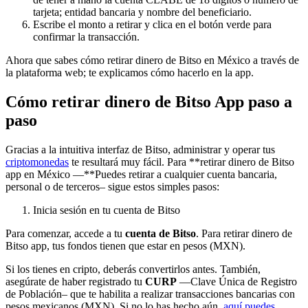
tarjeta; entidad bancaria y nombre del beneficiario.
Escribe el monto a retirar y clica en el botón verde para
confirmar la transacción.
Ahora que sabes cómo retirar dinero de Bitso en México a través de
la plataforma web; te explicamos cómo hacerlo en la app.
Cómo retirar dinero de Bitso App paso a
paso
Gracias a la intuitiva interfaz de Bitso, administrar y operar tus
criptomonedas
te resultará muy fácil. Para **retirar dinero de Bitso
app en México —**Puedes retirar a cualquier cuenta bancaria,
personal o de terceros– sigue estos simples pasos:
Inicia sesión en tu cuenta de Bitso
Para comenzar, accede a tu
cuenta de Bitso
. Para retirar dinero de
Bitso app, tus fondos tienen que estar en pesos (MXN).
Si los tienes en cripto, deberás convertirlos antes. También,
asegúrate de haber registrado tu
CURP
—Clave Única de Registro
de Población– que te habilita a realizar transacciones bancarias con
pesos mexicanos (MXN). Si no lo has hecho aún,
aquí puedes