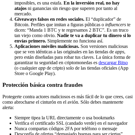
imposibles, es una estafa.
En la inversión real, no hay
atajos
ni ganancias sin riesgo que superen por tanto al
mercado.
Giveaways falsos en redes sociales.
El “duplicador” de
Bitcoin. Perfiles que imitan a figuras públicas o
influencers
te
dicen: “Manda 1 BTC y te regresamos 2 BTC”. Es un truco
tan viejo como obvio.
Nadie te va a duplicar tu dinero si lo
envías primero.
Simplemente no funciona así.
Aplicaciones móviles maliciosas.
Son versiones maliciosas
que se ven idénticas a las originales en las tiendas de
apps
,
pero están diseñadas para robar tus claves. La única forma de
garantizar tu seguridad en criptomonedas es
descargar Bitso
(o cualquier
app
de cripto) solo de las tiendas oficiales (App
Store o Google Play).
Protección básica contra fraudes
Protegerte contra actores maliciosos es más fácil de lo que crees, casi
como abrocharse el cinturón en el avión. Sólo debes mantenerte
alerta:
Siempre tipea la URL directamente o usa bookmarks
Verifica el certificado SSL (candado verde) en el navegador
Nunca compartas códigos 2FA por teléfono o mensaje
Desconfía de ofertas “demasiado buenas para ser ciertas”