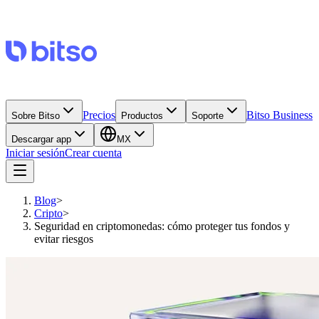
Precios
Bitso Business
Sobre Bitso
Productos
Soporte
Descargar app
MX
Iniciar sesión
Crear cuenta
Blog
>
Cripto
>
Seguridad en criptomonedas: cómo proteger tus fondos y
evitar riesgos