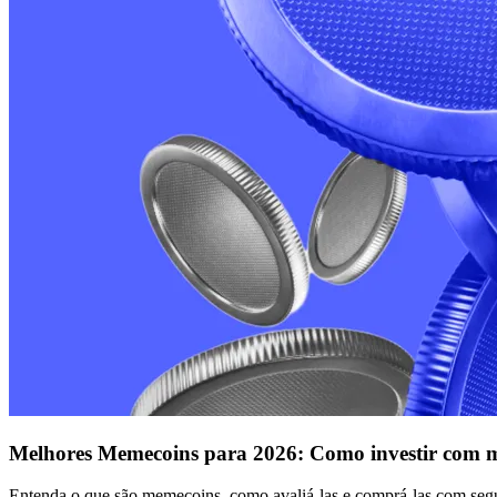
Melhores Memecoins para 2026: Como investir com m
Entenda o que são memecoins, como avaliá-las e comprá-las com segu