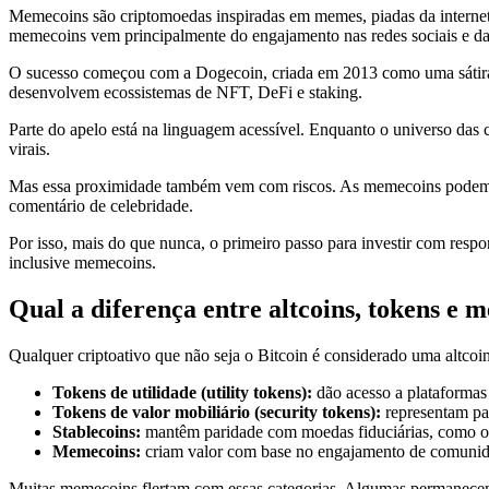
Memecoins são criptomoedas inspiradas em memes, piadas da internet 
memecoins vem principalmente do engajamento nas redes sociais e da 
O sucesso começou com a Dogecoin, criada em 2013 como uma sátira a
desenvolvem ecossistemas de NFT, DeFi e staking.
Parte do apelo está na linguagem acessível. Enquanto o universo das
virais.
Mas essa proximidade também vem com riscos. As memecoins podem su
comentário de celebridade.
Por isso, mais do que nunca, o primeiro passo para investir com res
inclusive memecoins.
Qual a diferença entre altcoins, tokens e 
Qualquer criptoativo que não seja o Bitcoin é considerado uma altco
Tokens de utilidade (utility tokens):
dão acesso a plataformas
Tokens de valor mobiliário (security tokens):
representam par
Stablecoins:
mantêm paridade com moedas fiduciárias, como o 
Memecoins:
criam valor com base no engajamento de comunida
Muitas memecoins flertam com essas categorias. Algumas permanecem