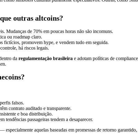
que outras altcoins?
veis. Mudanças de 70% em poucas horas não são incomuns.
ica ou roadmap claro.
tos fictícios, promovem hype, e vendem tudo em seguida.
trole, há riscos legais.
 dentro da
regulamentação brasileira
e adotam políticas de compliance,
ken.
mecoins?
erfis falsos.
êm contrato auditado e transparente.
istente e boa distribuição.
em tendências passageiras tendem a desaparecer.
— especialmente aquelas baseadas em promessas de retorno garantido, o