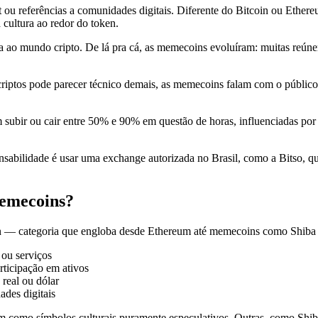
ou referências a comunidades digitais. Diferente do Bitcoin ou Ether
cultura ao redor do token.
o mundo cripto. De lá pra cá, as memecoins evoluíram: muitas reúnem
 criptos pode parecer técnico demais, as memecoins falam com o públi
bir ou cair entre 50% e 90% em questão de horas, influenciadas por
ponsabilidade é usar uma exchange autorizada no Brasil, como a Bitso,
memecoins?
in — categoria que engloba desde Ethereum até memecoins como Shiba I
 ou serviços
ticipação em ativos
real ou dólar
des digitais
 como símbolos culturais puramente especulativos. Outras, como Shib