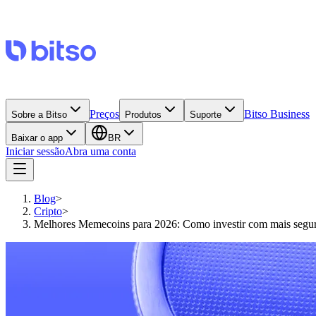
Preços
Bitso Business
Sobre a Bitso
Produtos
Suporte
Baixar o app
BR
Iniciar sessão
Abra uma conta
Blog
>
Cripto
>
Melhores Memecoins para 2026: Como investir com mais segu