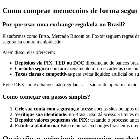
Como comprar memecoins de forma segura
Por que usar uma exchange regulada no Brasil?
Plataformas como Bitso, Mercado Bitcoin ou Foxbit seguem regras d
segurança contra manipulação.
Além disso, elas oferecem:
Depósitos via PIX, TED ou DOC
diretamente de bancos brasi
Custódia segura
com armazenamento a frio e carteiras com aut
Taxas claras e competitivas
para evitar liquidez artificial ou
Evite DEXs ou exchanges não reguladas — são onde operam a maior
Como começar em passos simples?
Crie sua conta com segurança:
acesse apenas sites ou apps o
Verifique sua identidade:
no Brasil, isso dá acesso a limites 
Deposite valores pequenos via PIX:
testando o processo ante
Estude a plataforma:
Bitso e outras exchanges brasileiras ofe
Quais são as principais memecoins em des