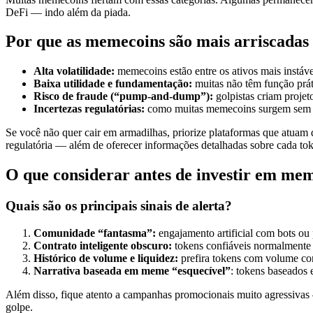
DeFi — indo além da piada.
Por que as memecoins são mais arriscadas 
Alta volatilidade:
memecoins estão entre os ativos mais instá
Baixa utilidade e fundamentação:
muitas não têm função prát
Risco de fraude (“pump-and-dump”):
golpistas criam proje
Incertezas regulatórias:
como muitas memecoins surgem sem con
Se você não quer cair em armadilhas, priorize plataformas que atuam
regulatória — além de oferecer informações detalhadas sobre cada to
O que considerar antes de investir em me
Quais são os principais sinais de alerta?
Comunidade “fantasma”:
engajamento artificial com bots ou p
Contrato inteligente obscuro:
tokens confiáveis normalmente t
Histórico de volume e liquidez:
prefira tokens com volume cons
Narrativa baseada em meme “esquecível”
: tokens baseados 
Além disso, fique atento a campanhas promocionais muito agressivas 
golpe.