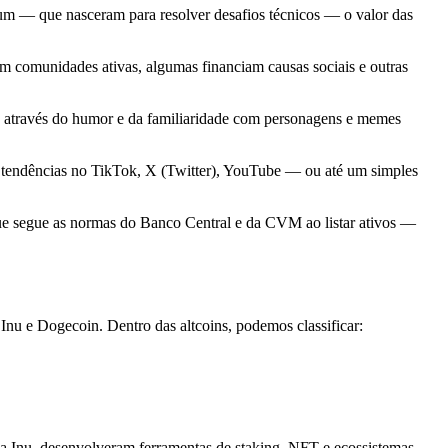
eum — que nasceram para resolver desafios técnicos — o valor das
 comunidades ativas, algumas financiam causas sociais e outras
co através do humor e da familiaridade com personagens e memes
 tendências no TikTok, X (Twitter), YouTube — ou até um simples
 que segue as normas do Banco Central e da CVM ao listar ativos —
nu e Dogecoin. Dentro das altcoins, podemos classificar:
a Inu, desenvolveram ferramentas de staking, NFT e ecossistemas