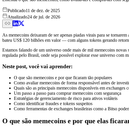
Publicado
11 de dez. de 2025
Atualizado
24 de jul. de 2026
As memecoins deixaram de ser apenas piadas virais para se tornarem 
bateu US$ 120 bilhões em valor — com alguns tokens gerando retorn
Estamos falando de um universo onde mais de mil memecoins novas são
regulada pelo Brasil, onde seja possível explorar esse universo com ma
Neste post, você vai aprender:
O que são memecoins e por que ficaram tão populares
Como avaliar memecoins de forma responsável antes de investi
Quais são as principais memecoins disponíveis em exchanges co
Um passo a passo para comprar memecoins com segurança
Estratégias de gerenciamento de risco para ativos voláteis
Como identificar fraudes e tokens suspeitos
Como ferramentas de exchanges brasileiras como a Bitso podem
O que são memecoins e por que elas ficar