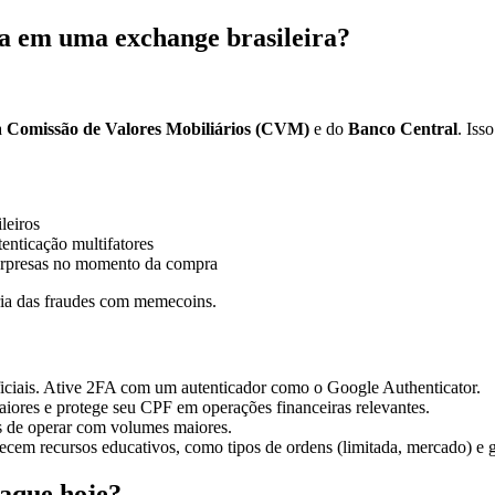
 em uma exchange brasileira?
a
Comissão de Valores Mobiliários (CVM)
e do
Banco Central
. Iss
leiros
enticação multifatores
 surpresas no momento da compra
ia das fraudes com memecoins.
ficiais. Ative 2FA com um autenticador como o Google Authenticator.
maiores e protege seu CPF em operações financeiras relevantes.
s de operar com volumes maiores.
recem recursos educativos, como tipos de ordens (limitada, mercado) e 
taque hoje?