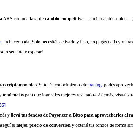
s a ARS con una
tasa de cambio competitiva
—similar al dólar blue— y 
s
sin hacer nada. Solo necesitás activarlo y listo, no pagás nada y retirá
solo sentarte y esperar!
ras criptomonedas
. Si tenés conocimientos de
trading
, podés aprovech
y tendencias
para que logres los mejores resultados. Además, visualizá
ES]
 más y
llevá tus fondos de Payoneer a Bitso para aprovecharlos al 
nseguí el
mejor precio de conversión
y obtené tus fondos de forma simp