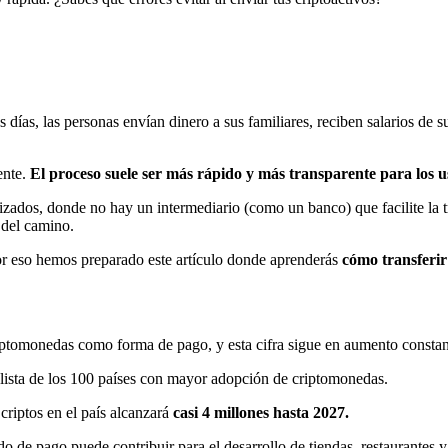
ías, las personas envían dinero a sus familiares, reciben salarios de s
ente.
El proceso suele ser más rápido y más transparente para los u
zados, donde no hay un intermediario (como un banco) que facilite la t
 del camino.
r eso hemos preparado este artículo donde aprenderás
cómo transferi
ptomonedas como forma de pago, y esta cifra sigue en aumento consta
 lista de los 100 países con mayor adopción de criptomonedas.
criptos en el país alcanzará
casi 4 millones hasta 2027.
odo de pago puede contribuir para el desarrollo de tiendas, restaurantes y