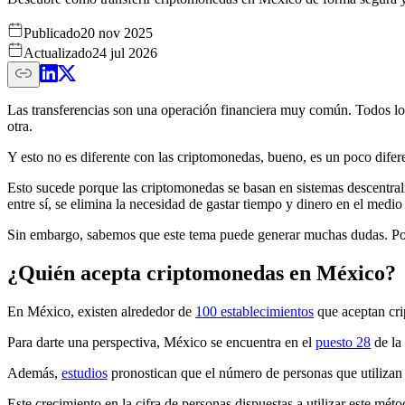
Publicado
20 nov 2025
Actualizado
24 jul 2026
Las transferencias son una operación financiera muy común. Todos los d
otra.
Y esto no es diferente con las criptomonedas, bueno, es un poco difer
Esto sucede porque las criptomonedas se basan en sistemas descentrali
entre sí, se elimina la necesidad de gastar tiempo y dinero en el medio
Sin embargo, sabemos que este tema puede generar muchas dudas. Po
¿Quién acepta criptomonedas en México?
En México, existen alrededor de
100 establecimientos
que aceptan cri
Para darte una perspectiva, México se encuentra en el
puesto 28
de la
Además,
estudios
pronostican que el número de personas que utilizan 
Este crecimiento en la cifra de personas dispuestas a utilizar este mét