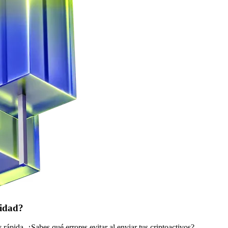
ridad?
pida. ¿Sabes qué errores evitar al enviar tus criptoactivos?