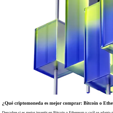
¿Qué criptomoneda es mejor comprar: Bitcoin o Eth
Descubre si es mejor invertir en Bitcoin o Ethereum y cuál se adapta m