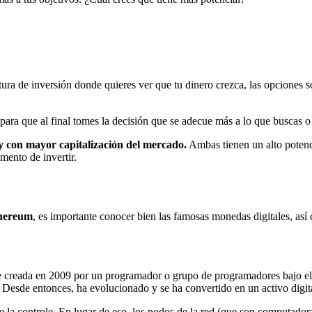
ura de inversión donde quieres ver que tu dinero crezca, las opciones s
ara que al final tomes la decisión que se adecue más a lo que buscas o
 con mayor capitalización del mercado.
Ambas tienen un alto potenc
mento de invertir.
hereum
, es importante conocer bien las famosas monedas digitales, así c
e creada en 2009 por un programador o grupo de programadores bajo el
Desde entonces, ha evolucionado y se ha convertido en un activo digital
e la controle, En lugar de eso, los nodos de la red (que son computadora