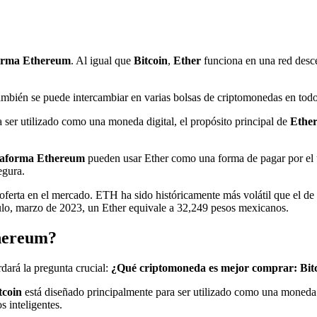
orma Ethereum
. Al igual que
Bitcoin
,
Ether
funciona en una red desce
ambién se puede intercambiar en varias bolsas de criptomonedas en tod
a ser utilizado como una moneda digital, el propósito principal de
Ethe
taforma Ethereum
pueden usar Ether como una forma de pagar por el u
egura.
 oferta en el mercado. ETH ha sido históricamente más volátil que el de
culo, marzo de 2023, un Ether equivale a 32,249 pesos mexicanos.
thereum?
rdará la pregunta crucial:
¿Qué criptomoneda es mejor comprar: Bit
tcoin
está diseñado principalmente para ser utilizado como una moneda 
s inteligentes.