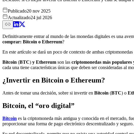
Publicado
20 nov 2025
Actualizado
24 jul 2026
Definitivamente entrar al mundo de las monedas digitales es una avent
comprar: Bitcoin o Ethereum
?
En este artículo se dará un poco de contexto de ambas criptomonedas p
Bitcoin
(
BTC
)
y Ethereum
son las
criptomonedas más populares y
cada una tiene características únicas que deben ser consideradas al mo
¿Invertir en Bitcoin o Ethereum?
Antes de tomar una decisión, sobre si invertir en
Bitcoin
(
BTC
) o
Et
Bitcoin, el “oro digital”
Bitcoin
es la criptomoneda más antigua y conocida en el mercado, fu
proporcionar una forma de pago electrónico descentralizado y seguro. 
Su red descentralizada, permite que no exista una autoridad central qu