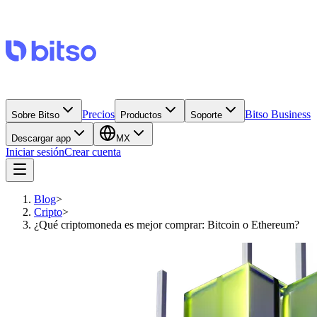
Precios
Bitso Business
Sobre Bitso
Productos
Soporte
Descargar app
MX
Iniciar sesión
Crear cuenta
Blog
>
Cripto
>
¿Qué criptomoneda es mejor comprar: Bitcoin o Ethereum?