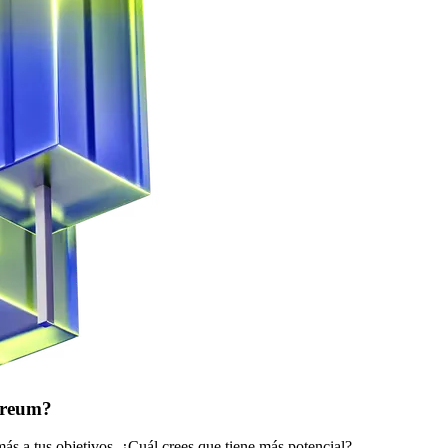
ereum?
ás a tus objetivos. ¿Cuál crees que tiene más potencial?