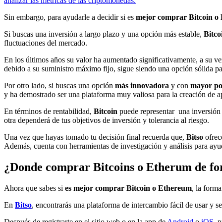
analizar las métricas de las criptomonedas.
Sin embargo, para ayudarle a decidir si es
mejor comprar Bitcoin o
Si buscas una inversión a largo plazo y una opción más estable,
Bitco
fluctuaciones del mercado.
En los últimos años su valor ha aumentado significativamente, a su v
debido a su suministro máximo fijo, sigue siendo una opción sólida pa
Por otro lado, si buscas una opción
más innovadora
y con
mayor pot
y ha demostrado ser una plataforma muy valiosa para la creación de apl
En términos de rentabilidad,
Bitcoin
puede representar una inversión s
otra dependerá de tus objetivos de inversión y tolerancia al riesgo.
Una vez que hayas tomado tu decisión final recuerda que,
Bitso
ofrec
Además, cuenta con herramientas de investigación y análisis para ayu
¿Donde comprar Bitcoins o Etherum de fo
Ahora que sabes si
es mejor comprar Bitcoin o Ethereum
, la form
En
Bitso
, encontrarás una plataforma de intercambio fácil de usar y 
Después de registrarte en el sitio web o en la app de
Android
o
iOS
, 