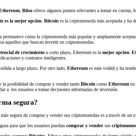
 Ethereum
,
Bitso
ofrece algunos puntos relevantes a tomar en cuenta, b
in es la mejor opción
.
Bitcoin
es la criptomoneda más aceptada y ha dem
ez permanece como la criptomoneda más popular y ampliamente aceptada.
ra aquellos que buscan invertir en criptomonedas.
encial de crecimiento
a corto plazo, Ethereum es la
mejor opción
.
E
icaciones y contratos inteligentes.
ólida a largo plazo. Por otro lado,
Ethereum
es más volátil y ha tenid
e la posibilidad de comprar y vender tanto
Bitcoin
como
Ethereum
en 
dar a los usuarios a tomar decisiones informadas de inversión.
rma segura?
a más segura de comprar y vender sus criptomonedas es a través de un 
segura para que los usuarios puedan
comprar y vender
sus
criptomone
puedes comprar
Bitcoins
, Ether u otras criptomonedas de forma rápida, s