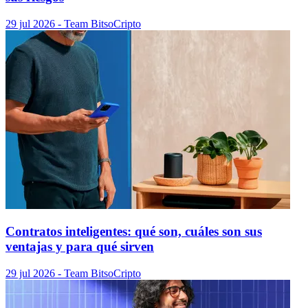
29 jul 2026
- Team Bitso
Cripto
Contratos inteligentes: qué son, cuáles son sus
ventajas y para qué sirven
29 jul 2026
- Team Bitso
Cripto