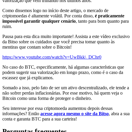
valorização que vem trilhando nos últimos anos.
Como dissemos logo no início deste artigo, o mercado de
criptomoedas é altamente volátil. Por conta disso,
é praticamente
impossível garantir qualquer cenário
, tanto para bom quanto para
ruim.
Pausa para esta dica muito importante! Assista a este vídeo exclusivo
da Bitso sobre os cuidados que você precisa tomar quanto às
mentiras que contam sobre o Bitcoin!
https://www.youtube.com/watch?v=UwBkk\_DChr0
No caso do BTC, especificamente, há algumas características que
podem sugerir sua valorização em longo prazo, como é o caso da
escassez que já explicamos.
Somado a isso, pelo fato de ser um ativo descentralizado, ele tende a
não sofrer perdas inflacionárias. Por esse motivo, há quem veja o
Bitcoin como uma forma de proteger o dinheiro.
Seu interesse por essa criptomoeda aumentou depois dessas
informações? Então
acesse agora mesmo o site da Bitso
, abra a sua
conta e garanta BTC para a sua carteira!
Perguntas frequentes