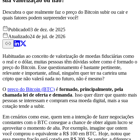
sua valorização ou não?
Descubra o que realmente faz o preço do Bitcoin subir ou cair e
quais fatores podem surpreender você!
Publicado
03 de dez. de 2025
Atualizado
24 de jul. de 2026
Habituadas ao conceito de valorização de moedas fiduciárias como
o real e o dólar, muitas pessoas têm dúvidas sobre como é formado o
preço do Bitcoin. Esse questionamento é bastante pertinente,
relevante e importante, afinal, ninguém quer ter na carteira uma
cripto que não valerá nada no futuro, não é mesmo?
O
preço do Bitcoin (BTC)
é
formado, principalmente, pela
chamada lei de oferta e demanda
. Isso quer dizer que quanto mais
pessoas se interessam e compram essa moeda digital, mais a sua
cotação tende a subir.
Em cenários como esse, quem tem a intenção de fazer negociações
constantes com o BTC consegue a chance de obter algum lucro se
aproveitar o momento de alta. Por exemplo, imagine que ontem
você comprou o equivalente a R$ 100 em BTC. Hoje, notou que
essa mesma fração está cotada em R$ 300. Se vender, a diferença