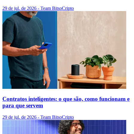
29 de jul. de 2026
- Team Bitso
Cripto
Contratos inteligentes: o que são, como funcionam e
para que servem
29 de jul. de 2026
- Team Bitso
Cripto