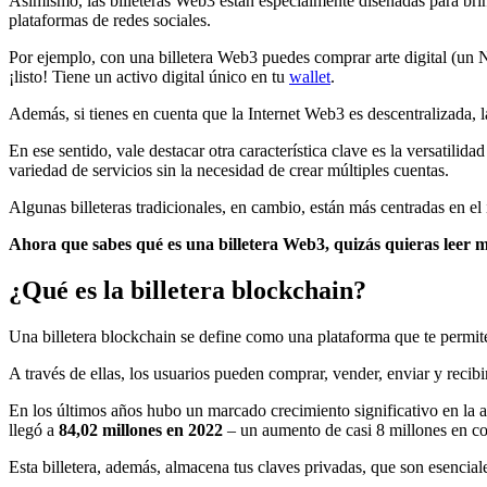
Asimismo, las billeteras Web3 están especialmente diseñadas para bri
plataformas de redes sociales.
Por ejemplo, con una billetera Web3 puedes comprar arte digital (un N
¡listo! Tiene un activo digital único en tu
wallet
.
Además, si tienes en cuenta que la Internet Web3 es descentralizada, l
En ese sentido, vale destacar otra característica clave es la versatili
variedad de servicios sin la necesidad de crear múltiples cuentas.
Algunas billeteras tradicionales, en cambio, están más centradas en e
Ahora que sabes qué es una billetera Web3, quizás quieras leer 
¿Qué es la billetera blockchain?
Una billetera blockchain se define como una plataforma que te permit
A través de ellas, los usuarios pueden comprar, vender, enviar y recibir
En los últimos años hubo un marcado crecimiento significativo en la 
llegó a
84,02 millones en 2022
– un aumento de casi 8 millones en c
Esta billetera, además, almacena tus claves privadas, que son esencial