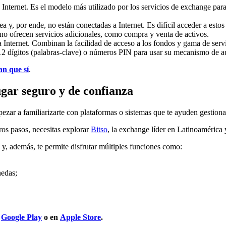
 Internet. Es el modelo más utilizado por los servicios de exchange pa
ea y, por ende, no están conectadas a Internet. Es difícil acceder a est
 no ofrecen servicios adicionales, como compra y venta de activos.
Internet. Combinan la facilidad de acceso a los fondos y gama de servic
e 12 dígitos (palabras-clave) o números PIN para usar su mecanismo de a
an que sí
.
ugar seguro y de confianza
pezar a familiarizarte con plataformas o sistemas que te ayuden gestion
eros pasos, necesitas explorar
Bitso
, la exchange líder en Latinoamérica
 y, además, te permite disfrutar múltiples funciones como:
nedas;
Google Play
o en
Apple Store
.