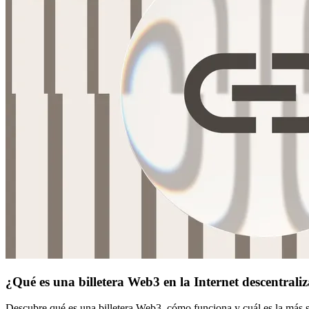
¿Qué es una billetera Web3 en la Internet descentrali
Descubre qué es una billetera Web3, cómo funciona y cuál es la más se