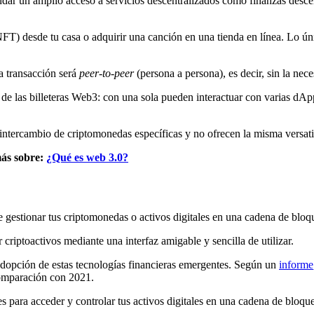
ndar un amplio acceso a servicios descentralizados como finanzas descen
FT) desde tu casa o adquirir una canción en una tienda en línea. Lo ún
a transacción será
peer-to-peer
(persona a persona), es decir, sin la nec
dad de las billeteras Web3: con una sola pueden interactuar con varias dAp
l intercambio de criptomonedas específicas y no ofrecen la misma versat
más sobre:
¿Qué es web 3.0?
e gestionar tus criptomonedas o activos digitales en una cadena de blo
 criptoactivos mediante una interfaz amigable y sencilla de utilizar.
adopción de estas tecnologías financieras emergentes. Según un
informe
omparación con 2021.
es para acceder y controlar tus activos digitales en una cadena de bloque