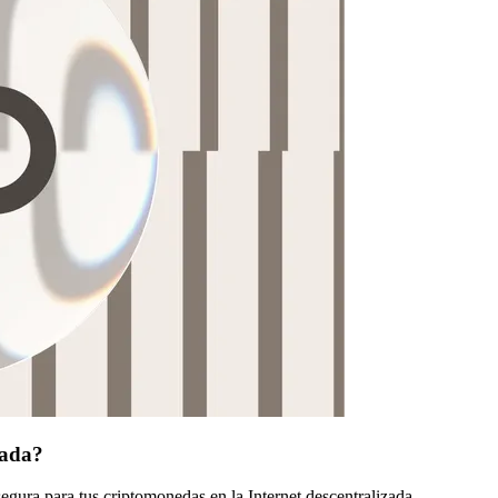
zada?
gura para tus criptomonedas en la Internet descentralizada.