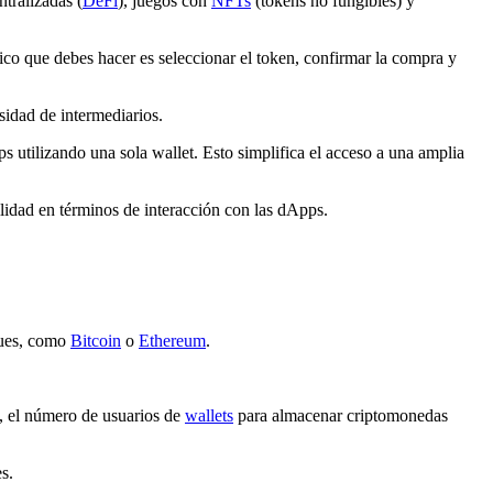
tralizadas (
DeFi
), juegos con
NFTs
(tokens no fungibles) y
ico que debes hacer es seleccionar el token, confirmar la compra y
esidad de intermediarios.
ps utilizando una sola wallet. Esto simplifica el acceso a una amplia
ilidad en términos de interacción con las dApps.
ques, como
Bitcoin
o
Ethereum
.
, el número de usuarios de
wallets
para almacenar criptomonedas
s.