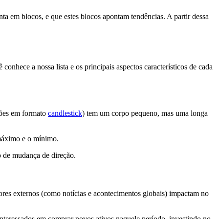
ta em blocos, e que estes blocos apontam tendências. A partir dessa
 conhece a nossa lista e os principais aspectos característicos de cada
ações em formato
candlestick
) tem um corpo pequeno, mas uma longa
 máximo e o mínimo.
vo de mudança de direção.
ores externos (como notícias e acontecimentos globais) impactam no
interessados em comprar novos ativos naquele período, investindo no