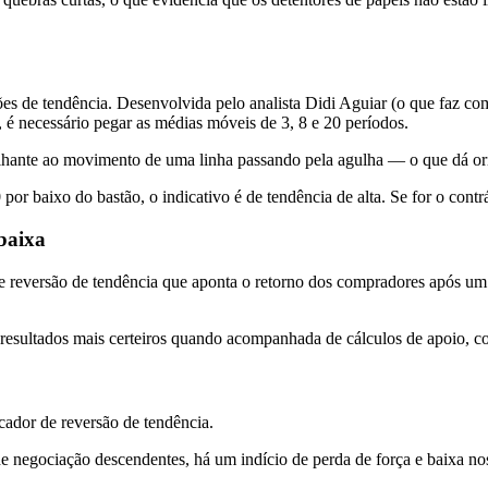
rsões de tendência. Desenvolvida pelo analista Didi Aguiar (o que faz
, é necessário pegar as médias móveis de 3, 8 e 20 períodos.
hante ao movimento de uma linha passando pela agulha — o que dá ori
or baixo do bastão, o indicativo é de tendência de alta. Se for o contrá
baixa
de reversão de tendência que aponta o retorno dos compradores após u
r resultados mais certeiros quando acompanhada de cálculos de apoio, 
ador de reversão de tendência.
negociação descendentes, há um indício de perda de força e baixa nos