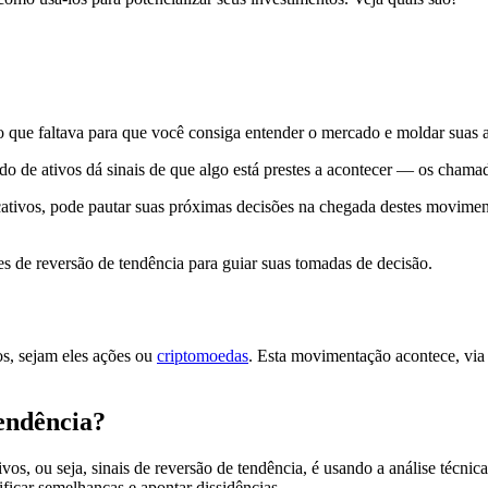
o que faltava para que você consiga entender o mercado e moldar suas 
do de ativos dá sinais de que algo está prestes a acontecer — os chama
cativos, pode pautar suas próximas decisões na chegada destes moviment
es de reversão de tendência para guiar suas tomadas de decisão.
s, sejam eles ações ou
criptomoedas
. Esta movimentação acontece, via
tendência?
os, ou seja, sinais de reversão de tendência, é usando a análise técnic
ificar semelhanças e apontar dissidências.