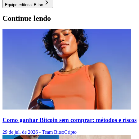
Equipe editorial Bitso
Continue lendo
Como ganhar Bitcoin sem comprar: métodos e riscos
29 de jul. de 2026
- Team Bitso
Cripto