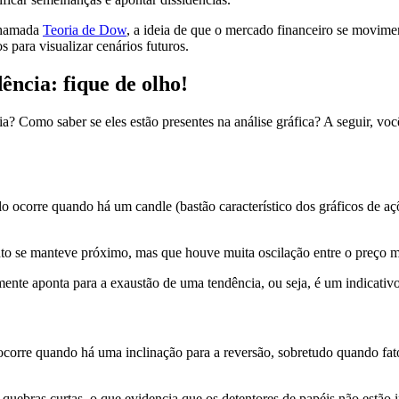
chamada
Teoria de Dow
, a ideia de que o mercado financeiro se movimen
s para visualizar cenários futuros.
ência: fique de olho!
a? Como saber se eles estão presentes na análise gráfica? A seguir, você
lo ocorre quando há um candle (bastão característico dos gráficos de 
mento se manteve próximo, mas que houve muita oscilação entre o preço
lmente aponta para a exaustão de uma tendência, ou seja, é um indicati
 ocorre quando há uma inclinação para a reversão, sobretudo quando fat
uebras curtas, o que evidencia que os detentores de papéis não estão 