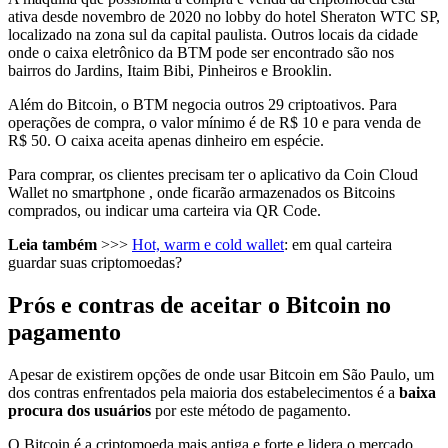
ativa desde novembro de 2020 no lobby do hotel Sheraton WTC SP,
localizado na zona sul da capital paulista. Outros locais da cidade
onde o caixa eletrônico da BTM pode ser encontrado são nos
bairros do Jardins, Itaim Bibi, Pinheiros e Brooklin.
Além do Bitcoin, o BTM negocia outros 29 criptoativos. Para
operações de compra, o valor mínimo é de R$ 10 e para venda de
R$ 50. O caixa aceita apenas dinheiro em espécie.
Para comprar, os clientes precisam ter o aplicativo da Coin Cloud
Wallet no smartphone , onde ficarão armazenados os Bitcoins
comprados, ou indicar uma carteira via QR Code.
Leia também
>>>
Hot, warm e cold wallet
: em qual carteira
guardar suas criptomoedas?
Prós e contras de aceitar o Bitcoin no
pagamento
Apesar de existirem opções de onde usar Bitcoin em São Paulo, um
dos contras enfrentados pela maioria dos estabelecimentos é a
baixa
procura dos usuários
por este método de pagamento.
O Bitcoin é a criptomoeda mais antiga e forte e lidera o mercado