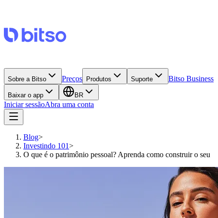
Preços
Bitso Business
Sobre a Bitso
Produtos
Suporte
Baixar o app
BR
Iniciar sessão
Abra uma conta
Blog
>
Investindo 101
>
O que é o patrimônio pessoal? Aprenda como construir o seu