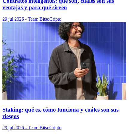
Contratos inteligentes: qué son, cuáles son sus
ventajas y para qué sirven
29 jul 2026
- Team Bitso
Cripto
Staking: qué es, cómo funciona y cuáles son sus
riesgos
29 jul 2026
- Team Bitso
Cripto