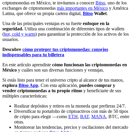
criptomonedas en México, te invitamos a conocer
Bitso
, uno de los
exchanges de criptomonedas
más importantes en México
y América
Latina, que ofrece su propia cartera digital,
Bitso
Wallet
.
Una de las principales ventajas es su fuerte
enfoque en la
seguridad.
Utiliza una combinación de diferentes tipos de wallets
(
hot, cold y warm
) para garantizar la protección de los activos de los
usuarios.
Descubre
cómo proteger tus criptomonedas: consejos
indispensables para tu billetera
En este artículo aprendiste
cómo funcionan las criptomonedas en
México
y cuáles son sus diversas funciones y ventajas.
Si estás listo para tener el universo cripto al alcance de tus manos,
explora
Bitso App
. Con esta aplicación,
puedes comprar y
vender criptomonedas a tu propio ritmo
y beneficiarte de sus
múltiples características:
Realizar depósitos y retiros en la moneda que prefieras 24/7.
Diversificar tu portafolio de criptoactivos con más de 50 tipos
de cripto para elegir —como
ETH
,
BAT
,
MANA
, BTC, entre
otras.
Monitorear las tendencias, precios y oscilaciones del mercado