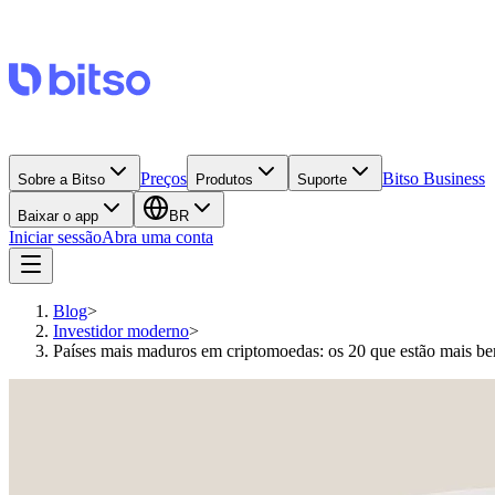
Preços
Bitso Business
Sobre a Bitso
Produtos
Suporte
Baixar o app
BR
Iniciar sessão
Abra uma conta
Blog
>
Investidor moderno
>
Países mais maduros em criptomoedas: os 20 que estão mais b