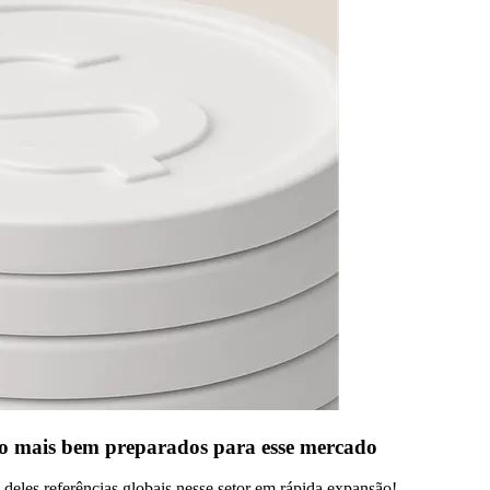
ão mais bem preparados para esse mercado
deles referências globais nesse setor em rápida expansão!