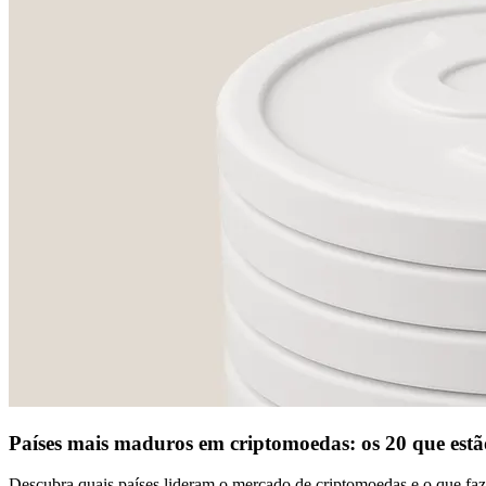
Países mais maduros em criptomoedas: os 20 que est
Descubra quais países lideram o mercado de criptomoedas e o que faz 