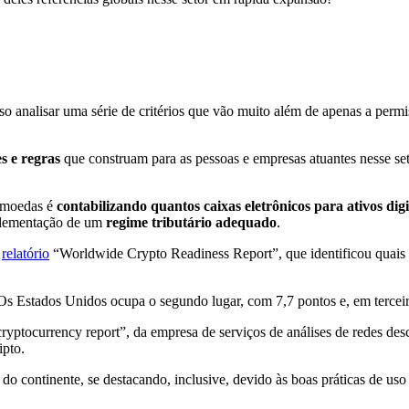
so analisar uma série de critérios que vão muito além de apenas a per
s e regras
que construam para as pessoas e empresas atuantes nesse set
tomoedas é
contabilizando quantos caixas eletrônicos para ativos digi
plementação de um
regime tributário adequado
.
o
relatório
“Worldwide Crypto Readiness Report”, que identificou quais s
s Estados Unidos ocupa o segundo lugar, com 7,7 pontos e, em terceir
ptocurrency report”, da empresa de serviços de análises de redes desc
ipto.
 do continente, se destacando, inclusive, devido às boas práticas de us