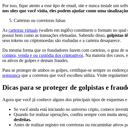
Por isso, fique atento a esse tipo de email, site e nunca instale um 
nos sites que você visita, eles podem ajudar como uma sinalizaçã
Carteiras ou corretoras falsas
As
carteiras virtuais
(wallets em inglês) constituem o formato no qual 
possui bem como as transações efetuadas. Sabendo disso,
golpistas t
seus tokens ou criptomoedas são roubadas e a carteira desaparece.
Da mesma forma que os fraudadores fazem com carteiras, o grau de sof
compra, venda e ou custódia dos criptoativos
. Na maioria dos casos, 
os ativos de golpes e demais fraudes.
Para se proteger de ambos os golpes, certifique-se sempre os endereç
segurança
que a corretora que você escolheu utiliza. Visite regularmen
Dicas para se proteger de golpistas e fraud
Agora que você já conhece alguns dos principais tipos de esquemas e 
Se você ainda está iniciando no universo cripto, comece investi
Quando for realizar operações, confira sempre com muita atençã
desfeitas.
Antes de realizar registro em corretoras ou encaminhar ativos p