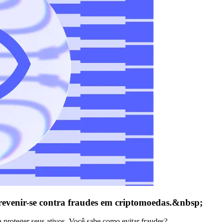
prevenir-se contra fraudes em criptomoedas.&nbsp;
a proteger seus ativos. Você sabe como evitar fraudes?