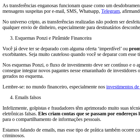
As transferências enganosas funcionam quase como um desdobramento d
mensagens suspeitas por e-mail, SMS, Whatsapp,
Telegram
, afirman
No universo cripto, as transferências realizadas não podem ser desfe
qualquer envio de dinheiro, especialmente para destinatários descon
Esquemas Ponzi e Pirâmide Financeira
Você já deve ter se deparado com alguma oferta ‘imperdível’ ou
prom
exorbitantes. Seja muito cauteloso quando você se deparar com esse
Nos esquemas Ponzi, o fluxo de investimento deve ser contínuo e o apo
consegue integrar novos pagantes nesse emaranhado de investidores 
gerados no esquema.
Lembre-se: no mundo financeiro, especialmente nos
investimentos de
Emails falsos
Infelizmente, golpistas e fraudadores têm aprimorado muito suas técn
eletrônicas falsas.
Eles criam contas que se passam por endereços l
para o compartilhamento de informações pessoais.
Estamos falando de emails, mas esse tipo de prática também ocorre co
criminosos.