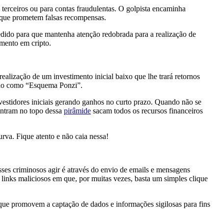
erceiros ou para contas fraudulentas. O golpista encaminha
e que prometem falsas recompensas.
pedido para que mantenha atenção redobrada para a realização de
timento em cripto.
 realização de um investimento inicial baixo que lhe trará retornos
ecido como “Esquema Ponzi”.
nvestidores iniciais gerando ganhos no curto prazo. Quando não se
ontram no topo dessa
pirâmide
sacam todos os recursos financeiros
urva. Fique atento e não caia nessa!
sses criminosos agir é através do envio de emails e mensagens
inks maliciosos em que, por muitas vezes, basta um simples clique
 que promovem a captação de dados e informações sigilosas para fins