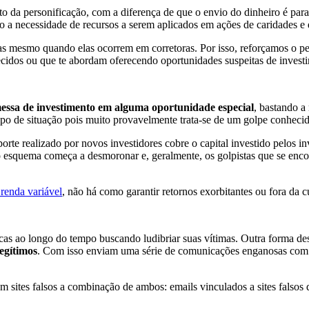
a personificação, com a diferença de que o envio do dinheiro é para t
do a necessidade de recursos a serem aplicados em ações de caridades 
itas mesmo quando elas ocorrem em corretoras. Por isso, reforçamos o 
hecidos ou que te abordam oferecendo oportunidades suspeitas de inves
essa de investimento em alguma oportunidade especial
, bastando a
 tipo de situação pois muito provavelmente trata-se de um golpe conh
rte realizado por novos investidores cobre o capital investido pelos i
o esquema começa a desmoronar e, geralmente, os golpistas que se enc
 renda variável
, não há como garantir retornos exorbitantes ou fora da c
icas ao longo do tempo buscando ludibriar suas vítimas. Outra forma de
egítimos
. Com isso enviam uma série de comunicações enganosas com l
m sites falsos a combinação de ambos: emails vinculados a sites falsos