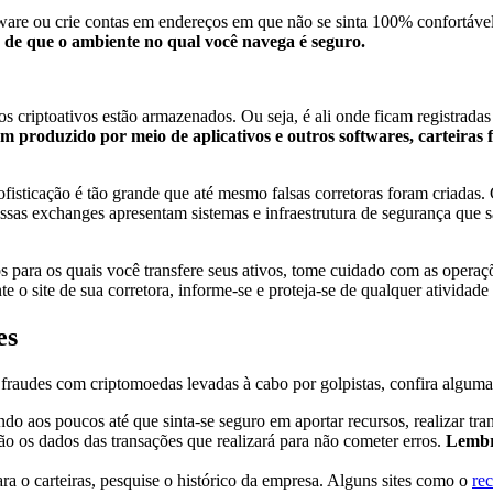
software ou crie contas em endereços em que não se sinta 100% confortáv
o de que o ambiente no qual você navega é seguro.
os criptoativos estão armazenados. Ou seja, é ali onde ficam registrad
êm produzido por meio de aplicativos e outros softwares, carteiras f
isticação é tão grande que até mesmo falsas corretoras foram criadas.
essas exchanges apresentam sistemas e infraestrutura de segurança que
os para os quais você transfere seus ativos, tome cuidado com as operaç
te o site de sua corretora, informe-se e proteja-se de qualquer atividad
es
fraudes com criptomoedas levadas à cabo por golpistas, confira algumas
ndo aos poucos até que sinta-se seguro em aportar recursos, realizar t
o os dados das transações que realizará para não cometer erros.
Lembre
ara o carteiras, pesquise o histórico da empresa. Alguns sites como o
re