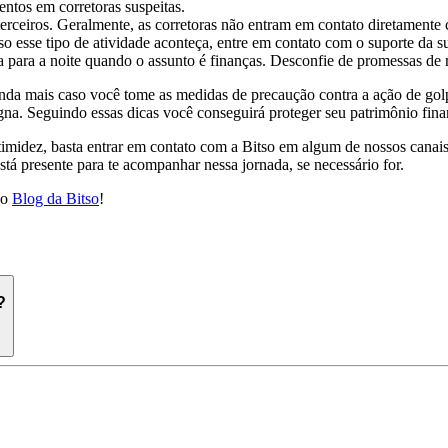
entos em corretoras suspeitas.
 terceiros. Geralmente, as corretoras não entram em contato diretamen
so esse tipo de atividade aconteça, entre em contato com o suporte da 
 para a noite quando o assunto é finanças. Desconfie de promessas de r
nda mais caso você tome as medidas de precaução contra a ação de golp
digna. Seguindo essas dicas você conseguirá proteger seu patrimônio fin
midez, basta entrar em contato com a Bitso em algum de nossos canais o
stá presente para te acompanhar nessa jornada, se necessário for.
do
Blog da Bitso
!
?