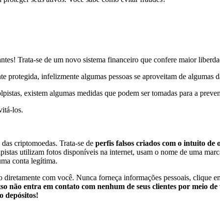
antes! Trata-se de um novo sistema financeiro que confere maior liberda
nte protegida, infelizmente algumas pessoas se aproveitam de algumas da
lpistas, existem algumas medidas que podem ser tomadas para a preven
itá-los.
 das criptomoedas. Trata-se de
perfis falsos criados com o intuito de
lpistas utilizam fotos disponíveis na internet, usam o nome de uma ma
ma conta legítima.
diretamente com você. Nunca forneça informações pessoais, clique em li
itso não entra em contato com nenhum de seus clientes por meio de
o depósitos!