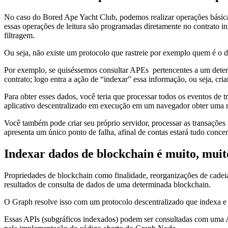
No caso do Bored Ape Yacht Club, podemos realizar operações básica
essas operações de leitura são programadas diretamente no contrato i
filtragem.
Ou seja, não existe um protocolo que rastreie por exemplo quem é o d
Por exemplo, se quiséssemos consultar APEs pertencentes a um determ
contrato; logo entra a ação de “indexar” essa informação, ou seja, c
Para obter esses dados, você teria que processar todos os eventos de 
aplicativo descentralizado em execução em um navegador obter uma res
Você também pode criar seu próprio servidor, processar as transações
apresenta um único ponto de falha, afinal de contas estará tudo conc
Indexar dados de blockchain é muito, muito 
Propriedades de blockchain como finalidade, reorganizações de cadei
resultados de consulta de dados de uma determinada blockchain.
O Graph resolve isso com um protocolo descentralizado que indexa e p
Essas APIs (subgráficos indexados) podem ser consultadas com uma